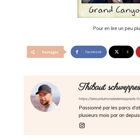
Pour en lire un peu pl
Facebook
X
Partager
Thibaut schweppe
https://letourdumondedemespieds.fr
Passionné par les parcs d'att
plusieurs mois par an depui