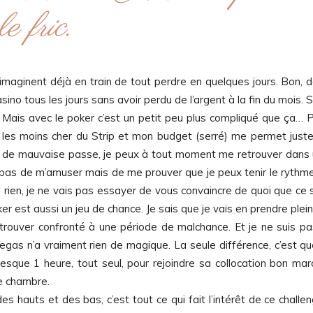
le fric.
imaginent déjà en train de tout perdre en quelques jours. Bon, 
asino tous les jours sans avoir perdu de l’argent à la fin du mois. S
. Mais avec le poker c’est un petit peu plus compliqué que ça… 
ls les moins cher du Strip et mon budget (serré) me permet just
as de mauvaise passe, je peux à tout moment me retrouver dans
st pas de m’amuser mais de me prouver que je peux tenir le rythm
 rien, je ne vais pas essayer de vous convaincre de quoi que ce s
oker est aussi un jeu de chance. Je sais que je vais en prendre plein
rouver confronté à une période de malchance. Et je ne suis pa
egas n’a vraiment rien de magique. La seule différence, c’est qu
esque 1 heure, tout seul, pour rejoindre sa collocation bon mar
e chambre.
des hauts et des bas, c’est tout ce qui fait l’intérêt de ce challen