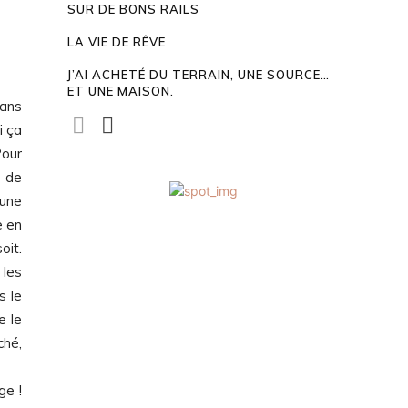
SUR DE BONS RAILS
LA VIE DE RÊVE
J’AI ACHETÉ DU TERRAIN, UNE SOURCE…
ET UNE MAISON.
dans
i ça
Pour
e de
 une
e en
oit.
 les
s le
e le
ché,
ge !