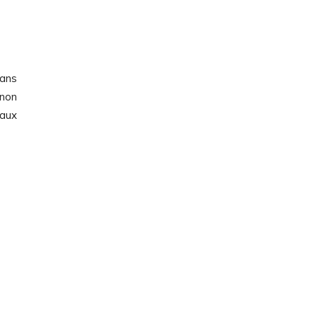
dans
 non
 aux