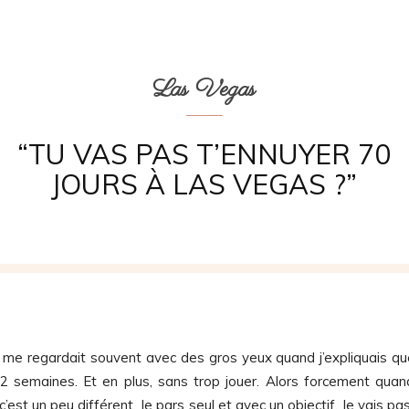
Las Vegas
“TU VAS PAS T’ENNUYER 70
JOURS À LAS VEGAS ?”
n me regardait souvent avec des gros yeux quand j’expliquais qu
 semaines. Et en plus, sans trop jouer. Alors forcement quan
’est un peu différent. Je pars seul et avec un objectif. Je vais pa