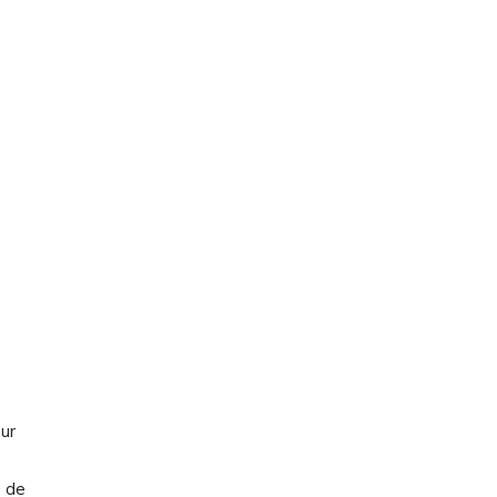
ur
e de