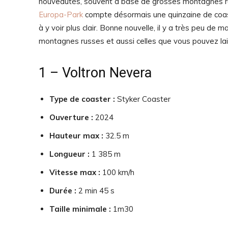
nouveautés, souvent à base de grosses montagnes russ
Europa-Park
compte désormais une quinzaine de coaste
à y voir plus clair. Bonne nouvelle, il y a très peu de
montagnes russes et aussi celles que vous pouvez lai
1 – Voltron Nevera
Type de coaster :
Styker Coaster
Ouverture :
2024
Hauteur max :
32.5 m
Longueur :
1 385 m
Vitesse max :
100 km/h
Durée :
2 min 45 s
Taille minimale :
1m30