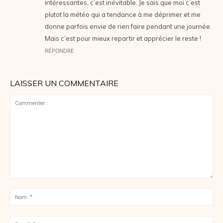
intéressantes, c’est inévitable. Je sais que moi c’est
plutot la météo qui a tendance à me déprimer et me
donne parfois envie de rien faire pendant une journée.
Mais c’est pour mieux repartir et apprécier le reste !
RÉPONDRE
LAISSER UN COMMENTAIRE
Commenter
:
No
:*
Ema