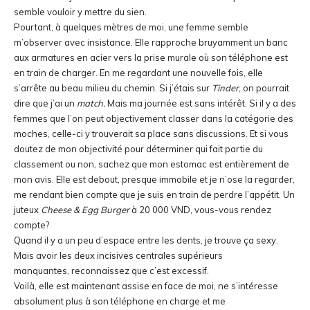
semble vouloir y mettre du sien.
Pourtant, à quelques mètres de moi, une femme semble
m’observer avec insistance. Elle rapproche bruyamment un banc
aux armatures en acier vers la prise murale où son téléphone est
en train de charger. En me regardant une nouvelle fois, elle
s’arrête au beau milieu du chemin. Si j’étais sur
Tinder
, on pourrait
dire que j’ai un
match.
Mais ma journée est sans intérêt. Si il y a des
femmes que l’on peut objectivement classer dans la catégorie des
moches, celle-ci y trouverait sa place sans discussions. Et si vous
doutez de mon objectivité pour déterminer qui fait partie du
classement ou non, sachez que mon estomac est entièrement de
mon avis. Elle est debout, presque immobile et je n’ose la regarder,
me rendant bien compte que je suis en train de perdre l’appétit. Un
juteux
Cheese & Egg Burger
à 20 000 VND, vous-vous rendez
compte?
Quand il y a un peu d’espace entre les dents, je trouve ça sexy.
Mais avoir les deux incisives centrales supérieurs
manquantes, reconnaissez que c’est excessif.
Voilà, elle est maintenant assise en face de moi, ne s’intéresse
absolument plus à son téléphone en charge et me