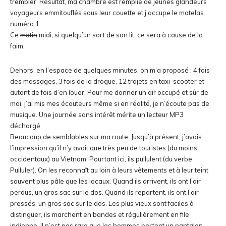
trembler. Résultat, ma chambre est remplie de jeunes glandeurs
voyageurs emmitouflés sous leur couette et j’occupe le matelas
numéro 1.
Ce
matin
midi, si quelqu’un sort de son lit, ce sera à cause de la
faim.
Dehors, en l’espace de quelques minutes, on m’a proposé : 4 fois
des massages, 3 fois de la drogue, 12 trajets en taxi-scooter et
autant de fois d’en louer. Pour me donner un air occupé et sûr de
moi, j’ai mis mes écouteurs même si en réalité, je n’écoute pas de
musique. Une journée sans intérêt mérite un lecteur MP3
déchargé.
Beaucoup de semblables sur ma route. Jusqu’à présent, j’avais
l’impression qu’il n’y avait que très peu de touristes (du moins
occidentaux) au Vietnam. Pourtant ici, ils pullulent (du verbe
Pulluler). On les reconnaît au loin à leurs vêtements et à leur teint
souvent plus pâle que les locaux. Quand ils arrivent, ils ont l’air
perdus, un gros sac sur le dos. Quand ils repartent, ils ont l’air
pressés, un gros sac sur le dos. Les plus vieux sont faciles à
distinguer, ils marchent en bandes et régulièrement en file
indienne. Il n’est pas rare que les hommes portent un pantalon