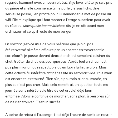
regarde fixement avec un sourire béat. Si je lève la tête, je suis pris
au piège et si elle commence à me parler, je suis fichu. Une
serveuse passe, j’en profite pour lui demander le mot de passe du
wifi. Elle m’explique qu’il faut monter à l’étage supérieur pour avoir
du réseau.
Mais quelle bonne idée!
me dis-je en attrapant mon
ordinateur et ce qu’il reste de mon burger.
En sortant (est-ce utile de vous préciser que je n’ai pas
été renversé ni même effleuré par un scooter en traversant le
carrefour?), je passe devant deux stands qui semblent cuisiner du
chat. Goûter du chat, oui, pourquoi pas. Après tout un chat n’est
pas plus mignon ou respectable qu’un lapin. Enfin, je crois. Mais
cette activité à l’intérêt relatif nécessite un estomac vide. Et le mien
est encore tout retourné. Bien sûr je pourrais aller au musée, en
plus ce n’est pas cher. Mais cela remettrait en question toute ma
journée sans intérêt (et le titre de cet article) déjà bien
entamée. Alors je continue de marcher, sans plan, à peu près sûr
de ne rien trouver. C’est un succès.
À peine de retour à l’auberge, il est déjà l’heure de sortir se nourrir.