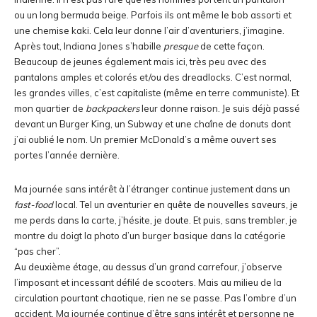
ou un long bermuda beige. Parfois ils ont même le bob assorti et
une chemise kaki. Cela leur donne l’air d’aventuriers, j’imagine.
Après tout, Indiana Jones s’habille
presque
de cette façon.
Beaucoup de jeunes également mais ici, très peu avec des
pantalons amples et colorés et/ou des dreadlocks. C’est normal,
les grandes villes, c’est capitaliste (même en terre communiste). Et
mon quartier de
backpackers
leur donne raison. Je suis déjà passé
devant un Burger King, un Subway et une chaîne de donuts dont
j’ai oublié le nom. Un premier McDonald’s a même ouvert ses
portes l’année dernière.
Ma journée sans intérêt à l’étranger continue justement dans un
fast-food
local. Tel un aventurier en quête de nouvelles saveurs, je
me perds dans la carte, j’hésite, je doute. Et puis, sans trembler, je
montre du doigt la photo d’un burger basique dans la catégorie
“pas cher”.
Au deuxième étage, au dessus d’un grand carrefour, j’observe
l’imposant et incessant défilé de scooters. Mais au milieu de la
circulation pourtant chaotique, rien ne se passe. Pas l’ombre d’un
accident. Ma journée continue d’être sans intérêt et personne ne