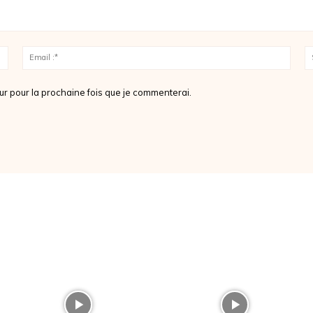
Nom
Emai
:*
:*
ur pour la prochaine fois que je commenterai.