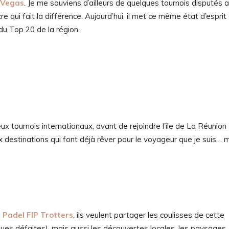
 Vegas
. Je me souviens d’ailleurs de quelques tournois disputés 
re qui fait la différence. Aujourd’hui, il met ce même état d’esprit
e du Top 20 de la région.
ux tournois internationaux, avant de rejoindre l’île de La Réunion
 destinations qui font déjà rêver pour le voyageur que je suis… 
m
Padel FIP Trotters
, ils veulent partager les coulisses de cette
ques défaites), mais aussi les découvertes locales, les paysages,