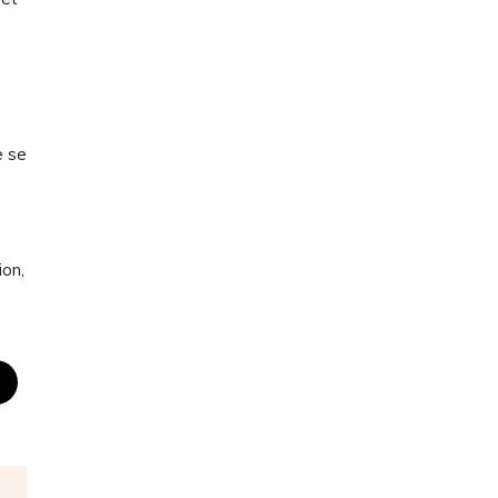
e se
ion,