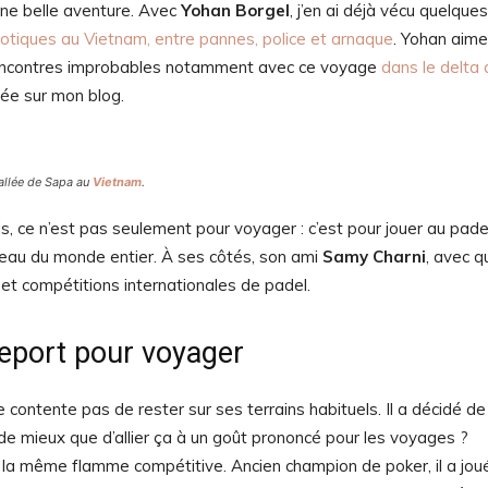
 une belle aventure. Avec
Yohan Borgel
, j’en ai déjà vécu quelques
aotiques au Vietnam, entre pannes, police et arnaque
. Yohan aime
s rencontres improbables notamment avec ce voyage
dans le delta 
gée sur mon blog.
allée de Sapa au
Vietnam
.
is, ce n’est pas seulement pour voyager : c’est pour jouer au pade
veau du monde entier. À ses côtés, son ami
Samy Charni
, avec qui
 et compétitions internationales de padel.
seport pour voyager
 contente pas de rester sur ses terrains habituels. Il a décidé de
 de mieux que d’allier ça à un goût prononcé pour les voyages ?
s la même flamme compétitive. Ancien champion de poker, il a jou