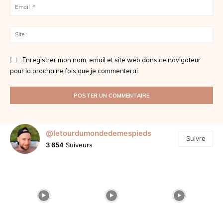
Ema
:*
Sit
:
Enregistrer mon nom, email et site web dans ce navigateur
pour la prochaine fois que je commenterai.
@letourdumondedemespieds
Suivre
3 654
Suiveurs