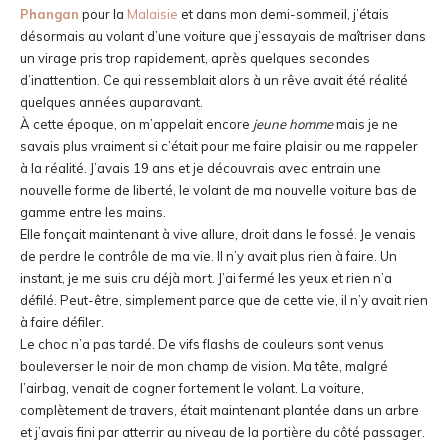
Phangan
pour la
Malaisie
et dans mon demi-sommeil, j’étais
désormais au volant d’une voiture que j’essayais de maîtriser dans
un virage pris trop rapidement, après quelques secondes
d’inattention. Ce qui ressemblait alors à un rêve avait été réalité
quelques années auparavant.
À cette époque, on m’appelait encore
jeune homme
mais je ne
savais plus vraiment si c’était pour me faire plaisir ou me rappeler
à la réalité. J’avais 19 ans et je découvrais avec entrain une
nouvelle forme de liberté, le volant de ma nouvelle voiture bas de
gamme entre les mains.
Elle fonçait maintenant à vive allure, droit dans le fossé. Je venais
de perdre le contrôle de ma vie. Il n’y avait plus rien à faire. Un
instant, je me suis cru déjà mort. J’ai fermé les yeux et rien n’a
défilé. Peut-être, simplement parce que de cette vie, il n’y avait rien
à faire défiler.
Le choc n’a pas tardé. De vifs flashs de couleurs sont venus
bouleverser le noir de mon champ de vision. Ma tête, malgré
l’airbag, venait de cogner fortement le volant. La voiture,
complètement de travers, était maintenant plantée dans un arbre
et j’avais fini par atterrir au niveau de la portière du côté passager.